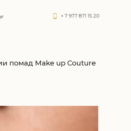
+ 7 977 871 15 20
ог
ии помад Make up Couture